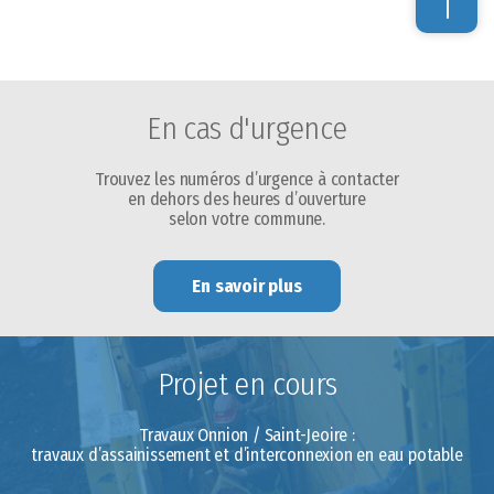
i
s
fi
e
En cas d'urgence
l
d
Trouvez les numéros d’urgence à contacter
s
en dehors des heures d’ouverture
h
selon votre commune.
o
u
En savoir plus
l
d
b
Projet en cours
e
l
Travaux Onnion / Saint-Jeoire :
e
travaux d’assainissement et d’interconnexion en eau potable
f