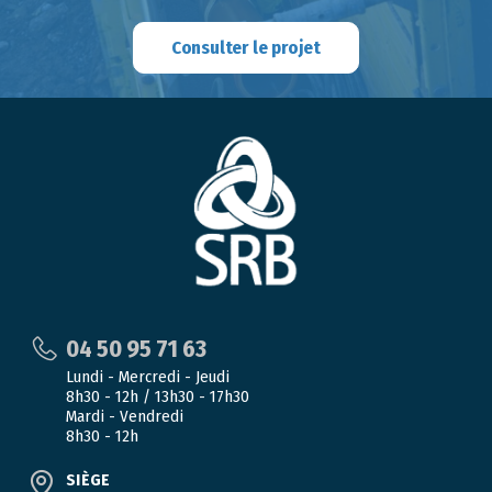
t
Consulter le projet
b
l
a
n
k
04 50 95 71 63
Lundi - Mercredi - Jeudi
8h30 - 12h / 13h30 - 17h30
Mardi - Vendredi
8h30 - 12h
SIÈGE