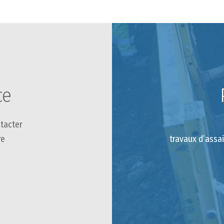
ce
tacter
re
travaux d’assa