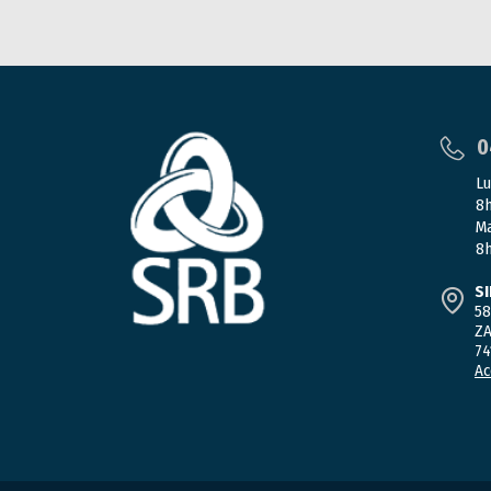
0
Lu
8h
Ma
8h
S
58
ZA
74
Ac