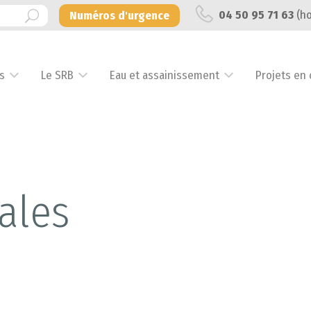
04 50 95 71 63
(ho
Numéros d'urgence
s
Le SRB
Eau et assainissement
Projets en 
ales